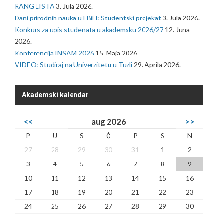
RANG LISTA
3. Jula 2026.
Dani prirodnih nauka u FBiH: Studentski projekat
3. Jula 2026.
Konkurs za upis studenata u akademsku 2026/27
12. Juna
2026.
Konferencija INSAM 2026
15. Maja 2026.
VIDEO: Studiraj na Univerzitetu u Tuzli
29. Aprila 2026.
Akademski kalendar
<<
aug 2026
>>
P
U
S
Č
P
S
N
27
28
29
30
31
1
2
3
4
5
6
7
8
9
10
11
12
13
14
15
16
17
18
19
20
21
22
23
24
25
26
27
28
29
30