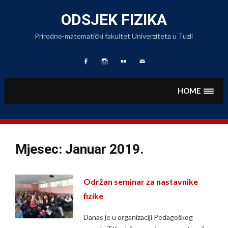
Skip
to
ODSJEK FIZIKA
content
Prirodno-matematički fakultet Univerziteta u Tuzli
Facebook
Fizika
Foto
Pišite
Page
na
Album
nam
Instagramu
HOME
Mjesec:
Januar 2019.
Održan seminar za nastavnike
fizike
Danas je u organizaciji Pedagoškog