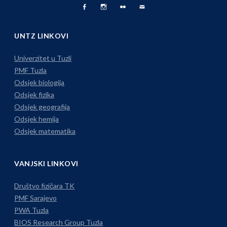
Facebook
Fizika
Foto
Pišite
Page
na
Album
nam
UNTZ LINKOVI
Instagramu
Univerzitet u Tuzli
PMF Tuzla
Odsjek biologija
Odsjek fizika
Odsjek geografija
Odsjek hemija
Odsjek matematika
VANJSKI LINKOVI
Društvo fizičara TK
PMF Sarajevo
PWA Tuzla
BIOS Research Group Tuzla