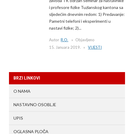
zavoda TK održan seminar za nastavnike
i profesore fizike Tuzlanskog kantona sa
sljedećim dnevnim redom: 1) Predavanje:
Pametni telefoni i eksperimenti u
nastavi fizike; 2)...
Autor
R.O.
Objavljeno
15. Januara 2019.
VIJESTI
BRZI LINKOVI
O NAMA
NASTAVNO OSOBLJE
UPIS
OGLASNA PLOČA