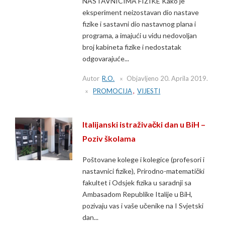
NASTAVNICIMA FIZIKE Kako je
eksperiment neizostavan dio nastave
fizike i sastavni dio nastavnog plana i
programa, a imajući u vidu nedovoljan
broj kabineta fizike i nedostatak
odgovarajuće...
Autor
R.O.
Objavljeno
20. Aprila 2019.
PROMOCIJA
,
VIJESTI
Italijanski istraživački dan u BiH –
Poziv školama
​​​​​Poštovane kolege i kolegice (profesori i
nastavnici fizike), Prirodno-matematički
fakultet i Odsjek fizika u saradnji sa
Ambasadom Republike Italije u BiH,
pozivaju vas i vaše učenike na I Svjetski
dan...