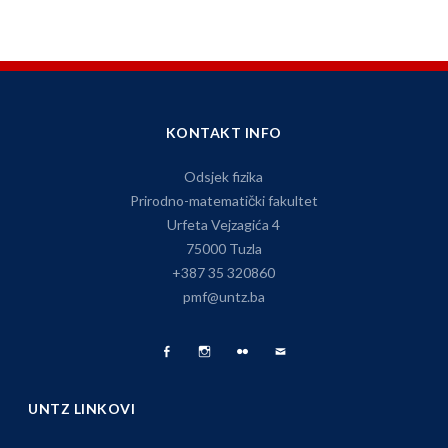
KONTAKT INFO
Odsjek fizika
Prirodno-matematički fakultet
Urfeta Vejzagića 4
75000 Tuzla
+387 35 320860
pmf@untz.ba
Facebook
Fizika
Foto
Pišite
Page
na
Album
nam
UNTZ LINKOVI
Instagramu