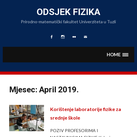
Skip
to
ODSJEK FIZIKA
content
Prirodno-matematički fakultet Univerziteta u Tuzli
Facebook
Fizika
Foto
Pišite
Page
na
Album
nam
Instagramu
HOME
Mjesec:
April 2019.
Korištenje laboratorije fizike za
srednje škole
POZIV PROFESORIMA I