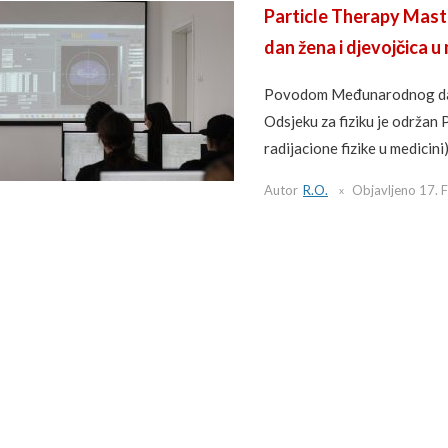
Particle Therapy Mast
dan žena i djevojčica u
Povodom Međunarodnog dana 
Odsjeku za fiziku je održan
radijacione fizike u medicini
Autor
R.O.
Objavljeno
17. 