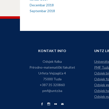
Decembar 2018
Septembar 2018
KONTAKT INFO
UNTZ L
Odsjek fizika
Univerzite
Prirodno-matematički fakultet
PMF Tuzl
Urfeta Vejzagića 4
Odsjek bi
75000 Tuzla
Odsjek fiz
+387 35 320860
Odsjek ge
pmf@untz.ba
Odsjek he
Odsjek m