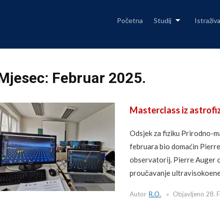
Skip
to
content
Početna
Studij
Istraživ
Mjesec:
Februar 2025.
Masterclass iz astrofi
Odsjek za fiziku Prirodno-m
februara bio domaćin Pierre
observatorij. Pierre Auger o
proučavanje ultravisokoener
Autor
R.O.
Objavljeno
28. 