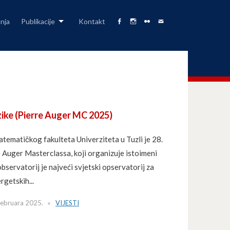
anja
Publikacije
Kontakt
Facebook
Fizika
Foto
Pišite
Page
na
Album
nam
Instagramu
zike (Pierre Auger MC 2025)
atematičkog fakulteta Univerziteta u Tuzli je 28.
 Auger Masterclassa, koji organizuje istoimeni
bservatorij je najveći svjetski opservatorij za
getskih...
Februara 2025.
VIJESTI