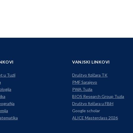
INKOVI
VANJSKI LINKOVI
t u Tuzli
Društvo fizičara TK
a
PMF Sarajevo
ologija
PWA Tuzla
ika
BIOS Research Group Tuzla
ografija
Društvo fizičara u FBiH
mija
Google scholar
atematika
ALICE Masterclass 2026