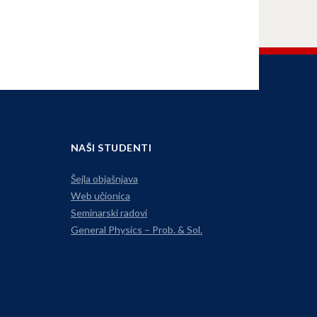
NAŠI STUDENTI
Šejla objašnjava
Web učionica
Seminarski radovi
General Physics – Prob. & Sol.