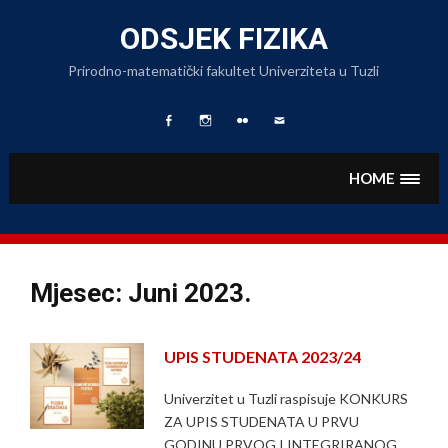
Skip
to
ODSJEK FIZIKA
content
Prirodno-matematički fakultet Univerziteta u Tuzli
Facebook
Fizika
Foto
Pišite
Page
na
Album
nam
Instagramu
HOME
Mjesec:
Juni 2023.
UPIS STUDENATA 2023/24
Univerzitet u Tuzli raspisuje KONKURS
ZA UPIS STUDENATA U PRVU
GODINU PRVOG I INTEGRIRANOG