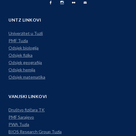
Facebook
Fizika
Foto
Pišite
Page
na
Album
nam
UNTZ LINKOVI
Instagramu
Univerzitet u Tuzli
PMF Tuzla
Odsjek biologija
Odsjek fizika
Odsjek geografija
Odsjek hemija
Odsjek matematika
VANJSKI LINKOVI
Društvo fizičara TK
PMF Sarajevo
PWA Tuzla
BIOS Research Group Tuzla