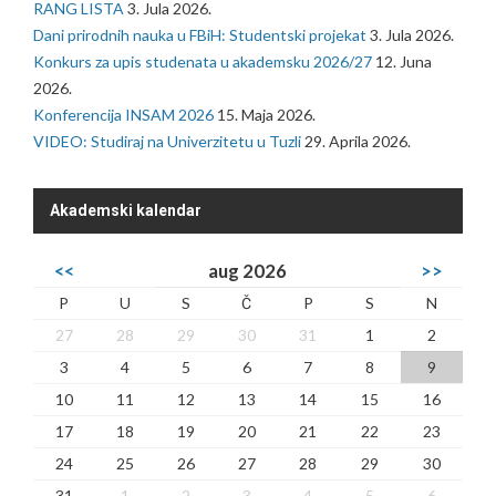
RANG LISTA
3. Jula 2026.
Dani prirodnih nauka u FBiH: Studentski projekat
3. Jula 2026.
Konkurs za upis studenata u akademsku 2026/27
12. Juna
2026.
Konferencija INSAM 2026
15. Maja 2026.
VIDEO: Studiraj na Univerzitetu u Tuzli
29. Aprila 2026.
Akademski kalendar
<<
aug 2026
>>
P
U
S
Č
P
S
N
27
28
29
30
31
1
2
3
4
5
6
7
8
9
10
11
12
13
14
15
16
17
18
19
20
21
22
23
24
25
26
27
28
29
30
31
1
2
3
4
5
6