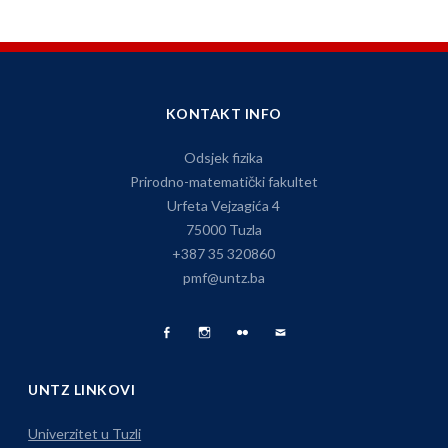
KONTAKT INFO
Odsjek fizika
Prirodno-matematički fakultet
Urfeta Vejzagića 4
75000 Tuzla
+387 35 320860
pmf@untz.ba
Facebook
Fizika
Foto
Pišite
Page
na
Album
nam
UNTZ LINKOVI
Instagramu
Univerzitet u Tuzli