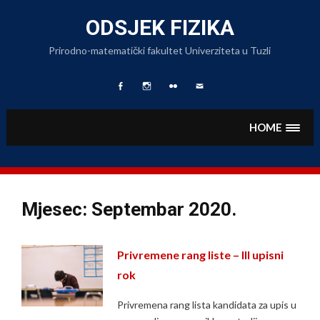
Skip
to
ODSJEK FIZIKA
content
Prirodno-matematički fakultet Univerziteta u Tuzli
Facebook
Fizika
Foto
Pišite
Page
na
Album
nam
Instagramu
HOME
Mjesec:
Septembar 2020.
Privremene rang liste – III upisni
rok
Privremena rang lista kandidata za upis u