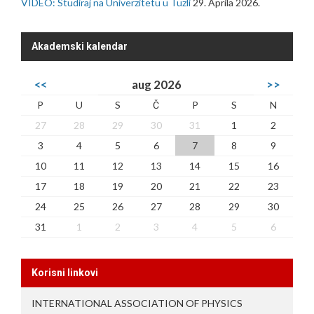
VIDEO: Studiraj na Univerzitetu u Tuzli
29. Aprila 2026.
Akademski kalendar
<<
aug 2026
>>
P
U
S
Č
P
S
N
27
28
29
30
31
1
2
3
4
5
6
7
8
9
10
11
12
13
14
15
16
17
18
19
20
21
22
23
24
25
26
27
28
29
30
31
1
2
3
4
5
6
Korisni linkovi
INTERNATIONAL ASSOCIATION OF PHYSICS