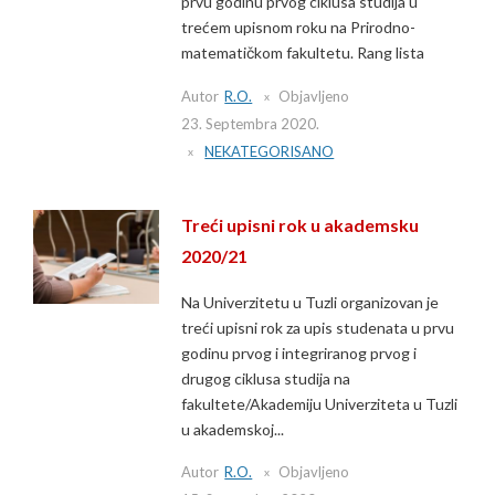
prvu godinu prvog ciklusa studija u
trećem upisnom roku na Prirodno-
matematičkom fakultetu. Rang lista
Autor
R.O.
Objavljeno
23. Septembra 2020.
NEKATEGORISANO
Treći upisni rok u akademsku
2020/21
Na Univerzitetu u Tuzli organizovan je
treći upisni rok za upis studenata u prvu
godinu prvog i integriranog prvog i
drugog ciklusa studija na
fakultete/Akademiju Univerziteta u Tuzli
u akademskoj...
Autor
R.O.
Objavljeno