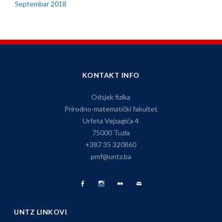
Septembar 2018
KONTAKT INFO
Odsjek fizika
Prirodno-matematički fakultet
Urfeta Vejzagića 4
75000 Tuzla
+387 35 320860
pmf@untz.ba
Facebook
Fizika
Foto
Pišite
Page
na
Album
nam
UNTZ LINKOVI