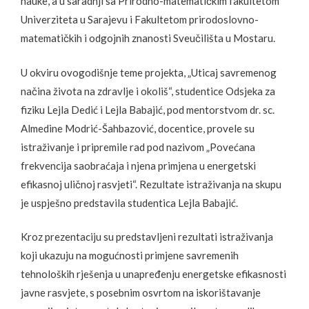
nauke, a u saradnji sa Prirodno-matematičkim fakultetom
Univerziteta u Sarajevu i Fakultetom prirodoslovno-
matematičkih i odgojnih znanosti Sveučilišta u Mostaru.
U okviru ovogodišnje teme projekta, „Uticaj savremenog
načina života na zdravlje i okoliš“, studentice Odsjeka za
fiziku Lejla Dedić i Lejla Babajić, pod mentorstvom dr. sc.
Almedine Modrić-Šahbazović, docentice, provele su
istraživanje i pripremile rad pod nazivom „Povećana
frekvencija saobraćaja i njena primjena u energetski
efikasnoj uličnoj rasvjeti“. Rezultate istraživanja na skupu
je uspješno predstavila studentica Lejla Babajić.
Kroz prezentaciju su predstavljeni rezultati istraživanja
koji ukazuju na mogućnosti primjene savremenih
tehnoloških rješenja u unapređenju energetske efikasnosti
javne rasvjete, s posebnim osvrtom na iskorištavanje