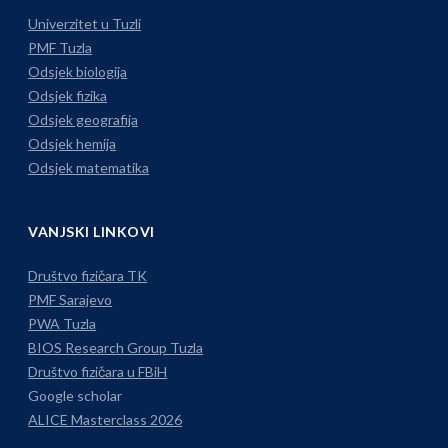
Instagramu
Univerzitet u Tuzli
PMF Tuzla
Odsjek biologija
Odsjek fizika
Odsjek geografija
Odsjek hemija
Odsjek matematika
VANJSKI LINKOVI
Društvo fizičara TK
PMF Sarajevo
PWA Tuzla
BIOS Research Group Tuzla
Društvo fizičara u FBiH
Google scholar
ALICE Masterclass 2026