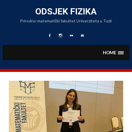
Skip
to
ODSJEK FIZIKA
content
Prirodno-matematički fakultet Univerziteta u Tuzli
Facebook
Fizika
Foto
Pišite
Page
na
Album
nam
Instagramu
HOME