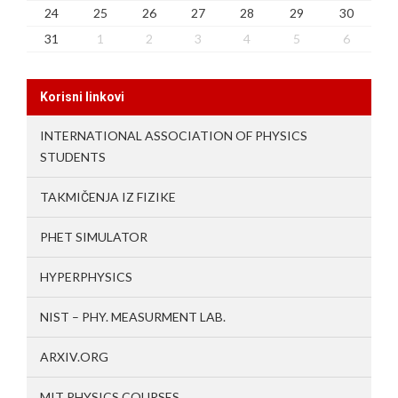
24
25
26
27
28
29
30
31
1
2
3
4
5
6
Korisni linkovi
INTERNATIONAL ASSOCIATION OF PHYSICS
STUDENTS
TAKMIČENJA IZ FIZIKE
PHET SIMULATOR
HYPERPHYSICS
NIST – PHY. MEASURMENT LAB.
ARXIV.ORG
MIT PHYSICS COURSES