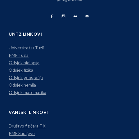
Facebook
Fizika
Foto
Pišite
Page
na
Album
nam
UNTZ LINKOVI
Instagramu
Univerzitet u Tuzli
PMF Tuzla
Odsjek biologija
Odsjek fizika
Odsjek geografija
Odsjek hemija
Odsjek matematika
VANJSKI LINKOVI
Društvo fizičara TK
PMF Sarajevo