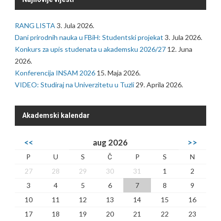
RANG LISTA
3. Jula 2026.
Dani prirodnih nauka u FBiH: Studentski projekat
3. Jula 2026.
Konkurs za upis studenata u akademsku 2026/27
12. Juna
2026.
Konferencija INSAM 2026
15. Maja 2026.
VIDEO: Studiraj na Univerzitetu u Tuzli
29. Aprila 2026.
Akademski kalendar
<<
aug 2026
>>
P
U
S
Č
P
S
N
27
28
29
30
31
1
2
3
4
5
6
7
8
9
10
11
12
13
14
15
16
17
18
19
20
21
22
23