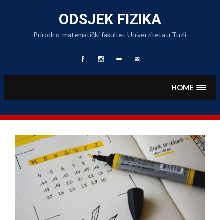
Skip
to
ODSJEK FIZIKA
content
Prirodno-matematički fakultet Univerziteta u Tuzli
Facebook
Fizika
Foto
Pišite
Page
na
Album
nam
Instagramu
HOME