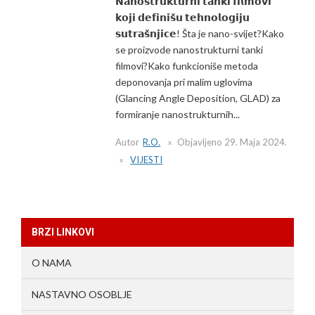
𝗡𝗮𝗻𝗼𝘀𝘁𝗿𝘂𝗸𝘁𝘂𝗿𝗻𝗶 𝘁𝗮𝗻𝗸𝗶 𝗳𝗶𝗹𝗺𝗼𝘃𝗶
𝗸𝗼𝗷𝗶 𝗱𝗲𝗳𝗶𝗻𝗶𝘀̌𝘂 𝘁𝗲𝗵𝗻𝗼𝗹𝗼𝗴𝗶𝗷𝘂
𝘀𝘂𝘁𝗿𝗮𝘀̌𝗻𝗷𝗶𝗰𝗲! Šta je nano-svijet?Kako
se proizvode nanostrukturni tanki
filmovi?Kako funkcioniše metoda
deponovanja pri malim uglovima
(Glancing Angle Deposition, GLAD) za
formiranje nanostrukturnih...
Autor
R.O.
Objavljeno
29. Maja 2024.
VIJESTI
BRZI LINKOVI
O NAMA
NASTAVNO OSOBLJE