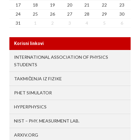
17
18
19
20
21
22
23
24
25
26
27
28
29
30
31
1
2
3
4
5
6
Korisni linkovi
INTERNATIONAL ASSOCIATION OF PHYSICS
STUDENTS
TAKMIČENJA IZ FIZIKE
PHET SIMULATOR
HYPERPHYSICS
NIST – PHY. MEASURMENT LAB.
ARXIV.ORG