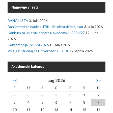
Najnovije vijesti
RANG LISTA
3. Jula 2026.
Dani prirodnih nauka u FBiH: Studentski projekat
3. Jula 2026.
Konkurs za upis studenata u akademsku 2026/27
12. Juna
2026.
Konferencija INSAM 2026
15. Maja 2026.
VIDEO: Studiraj na Univerzitetu u Tuzli
29. Aprila 2026.
Akademski kalendar
<<
aug 2026
>>
P
U
S
Č
P
S
N
27
28
29
30
31
1
2
3
4
5
6
7
8
9
10
11
12
13
14
15
16