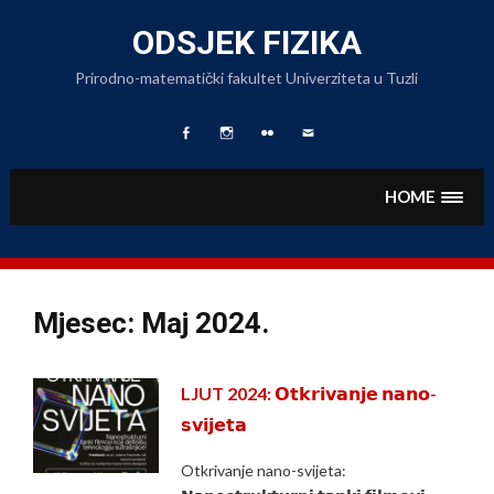
Skip
to
ODSJEK FIZIKA
content
Prirodno-matematički fakultet Univerziteta u Tuzli
Facebook
Fizika
Foto
Pišite
Page
na
Album
nam
Instagramu
HOME
Mjesec:
Maj 2024.
LJUT 2024: 𝗢𝘁𝗸𝗿𝗶𝘃𝗮𝗻𝗷𝗲 𝗻𝗮𝗻𝗼-
𝘀𝘃𝗶𝗷𝗲𝘁𝗮
Otkrivanje nano-svijeta: