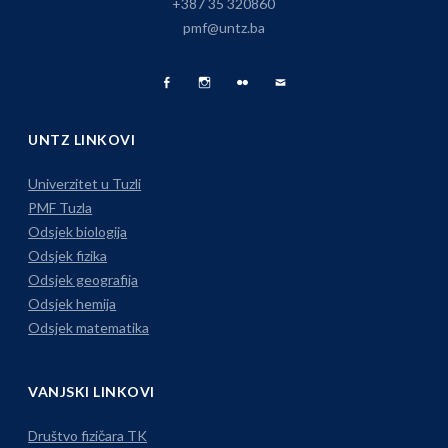
+387 35 320860
pmf@untz.ba
Facebook
Fizika
Foto
Pišite
Page
na
Album
nam
UNTZ LINKOVI
Instagramu
Univerzitet u Tuzli
PMF Tuzla
Odsjek biologija
Odsjek fizika
Odsjek geografija
Odsjek hemija
Odsjek matematika
VANJSKI LINKOVI
Društvo fizičara TK