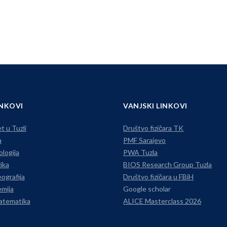
INKOVI
VANJSKI LINKOVI
t u Tuzli
Društvo fizičara TK
a
PMF Sarajevo
ologija
PWA Tuzla
ika
BIOS Research Group Tuzla
ografija
Društvo fizičara u FBiH
mija
Google scholar
atematika
ALICE Masterclass 2026