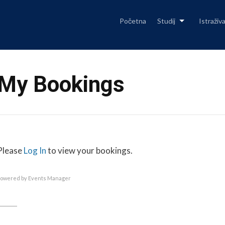
Skip
to
content
Početna
Studij
Istraživ
My Bookings
Please
Log In
to view your bookings.
Powered by
Events Manager