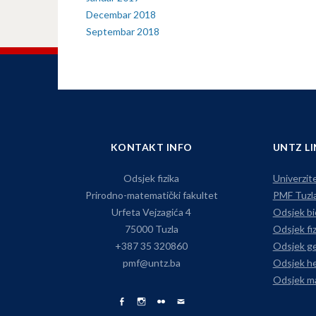
Decembar 2018
Septembar 2018
KONTAKT INFO
UNTZ L
Odsjek fizika
Univerzite
Prirodno-matematički fakultet
PMF Tuzl
Urfeta Vejzagića 4
Odsjek bi
75000 Tuzla
Odsjek fiz
+387 35 320860
Odsjek ge
pmf@untz.ba
Odsjek he
Odsjek m