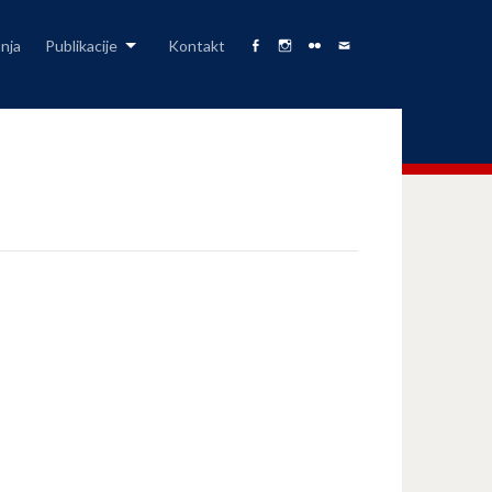
anja
Publikacije
Kontakt
Facebook
Fizika
Foto
Pišite
Page
na
Album
nam
Instagramu