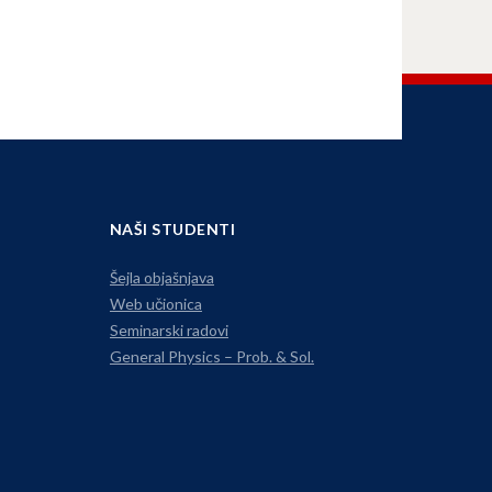
NAŠI STUDENTI
Šejla objašnjava
Web učionica
Seminarski radovi
General Physics – Prob. & Sol.