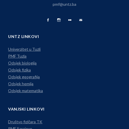
pmf@untz.ba
Facebook
Fizika
Foto
Pišite
Page
na
Album
nam
UNTZ LINKOVI
Instagramu
Univerzitet u Tuzli
PMF Tuzla
Odsjek biologija
Odsjek fizika
Odsjek geografija
Odsjek hemija
Odsjek matematika
VANJSKI LINKOVI
Društvo fizičara TK
PMF Sarajevo