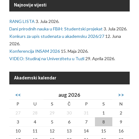
Najnovije vijesti
RANG LISTA
3. Jula 2026.
Dani prirodnih nauka u FBiH: Studentski projekat
3. Jula 2026.
Konkurs za upis studenata u akademsku 2026/27
12. Juna
2026.
Konferencija INSAM 2026
15. Maja 2026.
VIDEO: Studiraj na Univerzitetu u Tuzli
29. Aprila 2026.
Akademski kalendar
<<
aug 2026
>>
P
U
S
Č
P
S
N
27
28
29
30
31
1
2
3
4
5
6
7
8
9
10
11
12
13
14
15
16