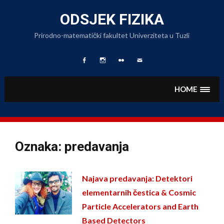
Skip
to
ODSJEK FIZIKA
content
Prirodno-matematički fakultet Univerziteta u Tuzli
Facebook
Fizika
Foto
Pišite
Page
na
Album
nam
Instagramu
HOME
Oznaka:
predavanja
Najava predavanja: Detektori
elementarnih čestica & Cosmic
Particle Accelerators and Earth
Based Detectors