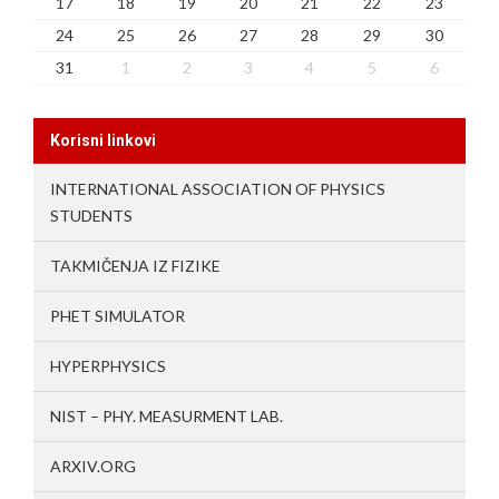
17
18
19
20
21
22
23
24
25
26
27
28
29
30
31
1
2
3
4
5
6
Korisni linkovi
INTERNATIONAL ASSOCIATION OF PHYSICS
STUDENTS
TAKMIČENJA IZ FIZIKE
PHET SIMULATOR
HYPERPHYSICS
NIST – PHY. MEASURMENT LAB.
ARXIV.ORG