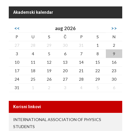
Akademski kalendar
<<
aug 2026
>>
P
U
S
Č
P
S
N
27
28
29
30
31
1
2
3
4
5
6
7
8
9
10
11
12
13
14
15
16
17
18
19
20
21
22
23
24
25
26
27
28
29
30
31
1
2
3
4
5
6
Korisni linkovi
INTERNATIONAL ASSOCIATION OF PHYSICS
STUDENTS