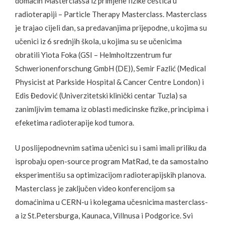
domaćin Masterclassa iz primjene fizike čestica u
radioterapiji – Particle Therapy Masterclass. Masterclass
je trajao cijeli dan, sa predavanjima prijepodne, u kojima su
učenici iz 6 srednjih škola, u kojima su se učenicima
obratili Yiota Foka
(GSI – Helmholtzzentrum fur
Schwerionenforschung GmbH (DE)), Semir Fazlić (Medical
Physicist at Parkside Hospital & Cancer Centre London) i
Edis Đedović (Univerzitetski klinički centar Tuzla) sa
zanimljivim temama iz oblasti medicinske fizike, principima i
efeketima radioterapije kod tumora.
U poslijepodnevnim satima učenici su i sami imali priliku da
isprobaju open-source program MatRad, te da samostalno
eksperimentišu sa optimizacijom radioterapijskih planova.
Masterclass je zaključen video konferencijom sa
domaćinima u CERN-u i kolegama učesnicima masterclass-
a iz St.Petersburga, Kaunaca, Villnusa i Podgorice. Svi