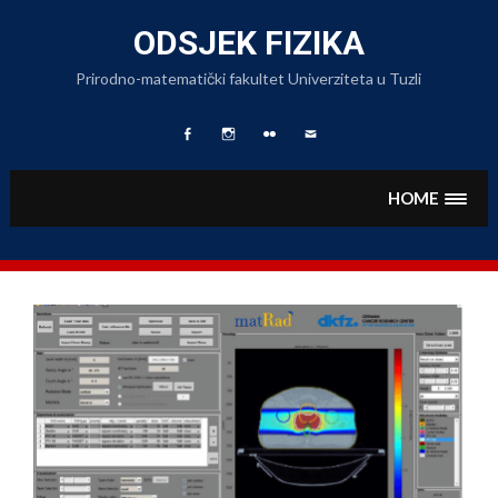
Skip
to
ODSJEK FIZIKA
content
Prirodno-matematički fakultet Univerziteta u Tuzli
Facebook
Fizika
Foto
Pišite
Page
na
Album
nam
Instagramu
HOME