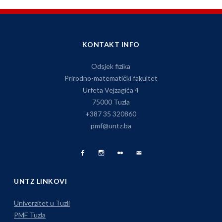
KONTAKT INFO
Odsjek fizika
Prirodno-matematički fakultet
Urfeta Vejzagića 4
75000 Tuzla
+387 35 320860
pmf@untz.ba
Facebook
Fizika
Foto
Pišite
Page
na
Album
nam
UNTZ LINKOVI
Instagramu
Univerzitet u Tuzli
PMF Tuzla