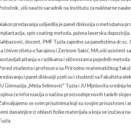
Potočnik, viši naučni saradnik na Institutu za nuklearne nauke
Nakon predavanja uslijedila je panel diskusija o metodama pr
implantacija, spin coating metoda, pulsna laserska depozicija
Šahbazović, docent, PMF Tuzla zajedno sa panelistima dr.sc. Je
sa Univerziteta u Sarajevu i Zerinom Sakić, MA,viši asistent s
postavljali pitanja o razlikama i sličnostama pojednih metoda
Pored studenta i profesora sa Prirodno-matematičkog fakult
predavanju i panel diskusiji uzeli su i studenti sa Fakulteta ele
JU Gimnazija „Meša Selimović“ Tuzla i JU Mješovita srednja he
kojima će informacija o načinu proizvodnje novih tankih slojev
Zahvaljujemo se svim prisutnima koji su svojim prisustvom i
temi današnjice iz oblasti fizike materijala a koja se izučava
Tuzla.