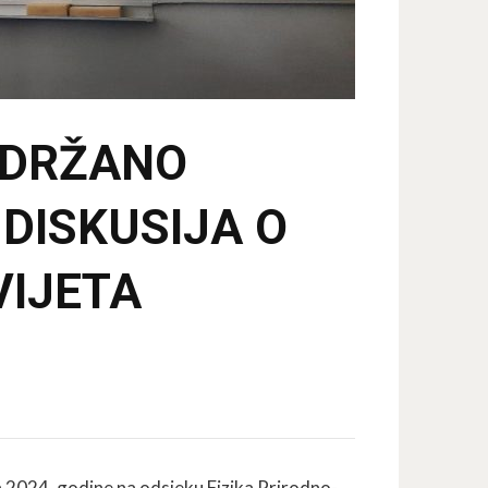
ODRŽANO
 DISKUSIJA O
VIJETA
a 2024. godine na odsjeku Fizika Prirodno-