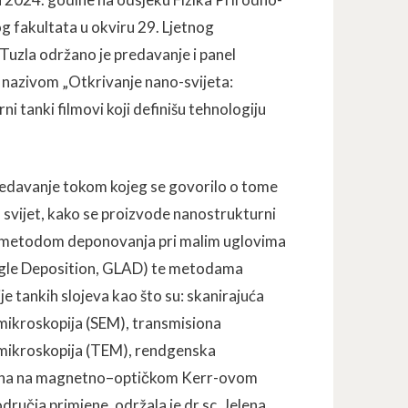
 fakultata u okviru 29. Ljetnog
Tuzla održano je predavanje i panel
 nazivom „Otkrivanje nano-svijeta:
i tanki filmovi koji definišu tehnologiju
edavanje tokom kojeg se govorilo o tome
o svijet, kako se proizvode nanostrukturni
i metodom deponovanja pri malim uglovima
gle Deposition, GLAD) te metodama
je tankih slojeva kao što su: skanirajuća
mikroskopija (SEM), transmisiona
mikroskopija (TEM), rendgenska
vana na magnetno–optičkom Kerr-ovom
ručja primjene, održala je dr.sc. Jelena