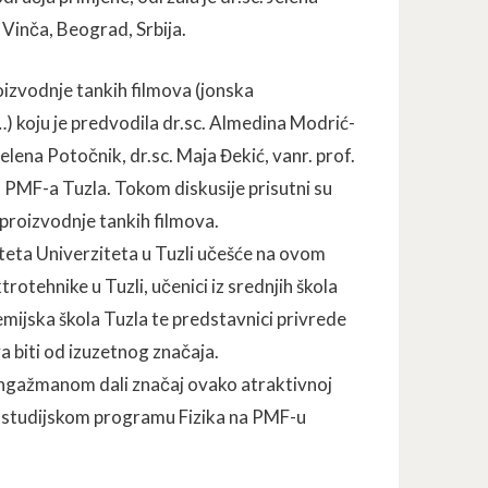
 Vinča, Beograd, Srbija.
oizvodnje tankih filmova (jonska
…) koju je predvodila dr.sc. Almedina Modrić-
lena Potočnik, dr.sc. Maja Đekić, vanr. prof.
a PMF-a Tuzla. Tokom diskusije prisutni su
 proizvodnje tankih filmova.
eta Univerziteta u Tuzli učešće na ovom
ktrotehnike u Tuzli, učenici iz srednjih škola
mijska škola Tuzla te predstavnici privrede
a biti od izuzetnog značaja.
 angažmanom dali značaj ovako atraktivnoj
 na studijskom programu Fizika na PMF-u