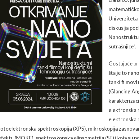
matematičkog
Univerziteta 
diskusija pod
Nanostrukturn
sutrašnjice“.
Gostujuće pr
šta je to nan
tanki filmov
(Glancing An
karakterizaci
elektronska 
elektronska 
fotoelektronska spektroskopija (XPS), mikroskopija zasno
efektu (MOKE), spektroskopska elipsometrija (SE) i koja su pod