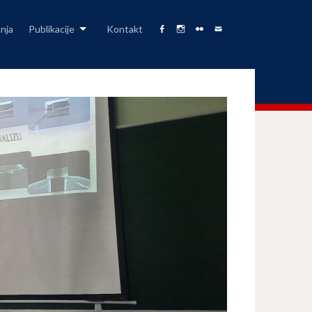
anja
Publikacije
Kontakt
Facebook
Fizika
Foto
Pišite
Page
na
Album
nam
Instagramu